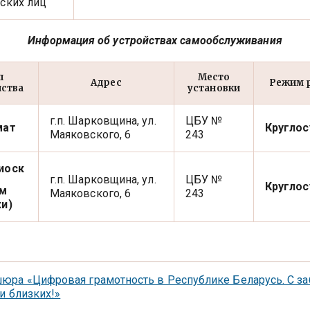
ских лиц
Информация об устройствах самообслуживания
п
Место
Адрес
Режим 
йства
установки
г.п. Шарковщина, ул.
ЦБУ №
мат
Круглос
Маяковского, 6
243
иоск
г.п. Шарковщина, ул.
ЦБУ №
Круглос
ем
Маяковского, 6
243
ки
)
юра «Цифровая грамотность в Республике Беларусь. С за
и близких!»