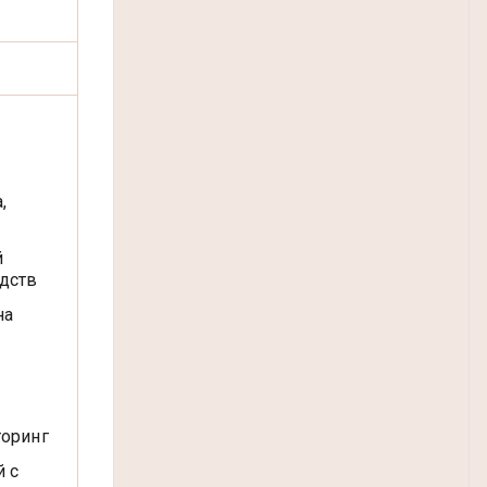
,
й
дств
на
торинг
й с