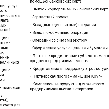
помощью банковских карт)
ание услуг
- Выпуск корпоративных банковских карт
вого
ничества, в
- Зарплатный проект
плата
- Вкладные (депозитные) операции
вых
щений
- Валютно-обменные операции
ации с
- Операции со счетами экстроу
жными
ками
- Оформление услуг с ценными бумагами
жи,
- Льготное кредитование субъектов малог
ение,
среднего предпринимательства
 наличных)
- Кредитование в поддержку агроэкотури
ации с
ми
- Партнерская программа «Шире Круг»
ами
- Комплексные продукты для женского
м платежей
предпринимательства и стартапов
ды
иты),
е счета для