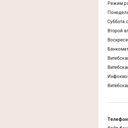
Режим ра
Понедель
Суббота с
Второй в
Воскресе
Банкома
Витебская
Витебская
Инфокио
Витебская
Телефон