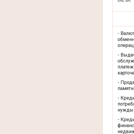
Кате
- Валю
обмен
операц
- Выда
обслу
плате
карточ
- Прод
памятн
- Кред
потреб
нужды
- Кред
финанс
недви