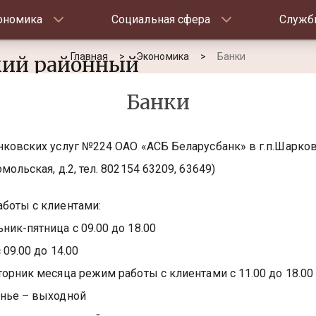
ономика
Социальная сфера
Служб
Главная
Экономика
Банки
ий районный
ный комитет
Банки
нковских услуг №224 ОАО «АСБ Беларусбанк» в г.п.Шарко
мольская, д.2, тел. 802154 63209, 63649)
боты с клиентами:
ник-пятница с 09.00 до 18.00
 09.00 до 14.00
торник месяца режим работы с клиентами с 11.00 до 18.00
нье – выходной