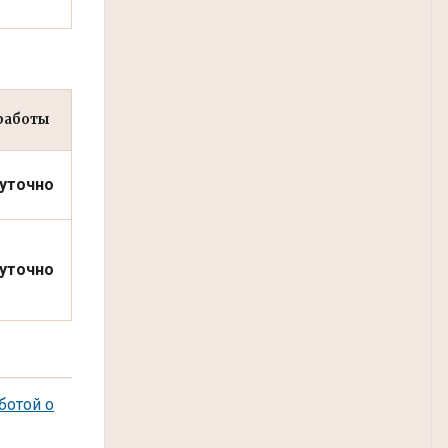
работы
уточно
уточно
ботой о