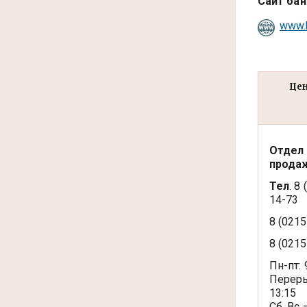
Сайт бан
www.
Цен
Отдел
прода
Тел
. 8
14-73
8 (0215
8 (0215
Пн-пт: 
Переры
13:15
Сб, Вс