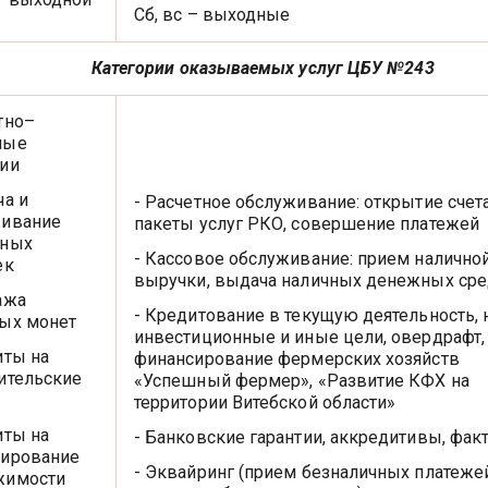
Сб, вс – выходные
гории оказываемых услуг ЦБУ №243
тно–
ные
ии
ча и
- Расчетное обслуживание: открытие счета
живание
пакеты услуг РКО, совершение платежей
жных
- Кассовое обслуживание: прием налично
ек
выручки, выдача наличных денежных сре
ажа
- Кредитование в текущую деятельность, 
ых монет
инвестиционные и иные цели, овердрафт,
иты на
финансирование фермерских хозяйств
ительские
«Успешный фермер», «Развитие КФХ на
территории Витебской области»
иты на
- Банковские гарантии, аккредитивы, фак
ирование
- Эквайринг (прием безналичных платеже
жимости