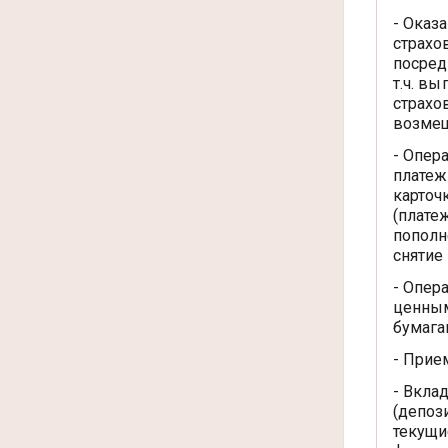
- Оказ
страхо
посред
т.ч. вы
страхо
возме
- Опер
плате
карточ
(плате
пополн
снятие
- Опер
ценны
бумаг
- Прие
- Вкла
(депоз
текущи