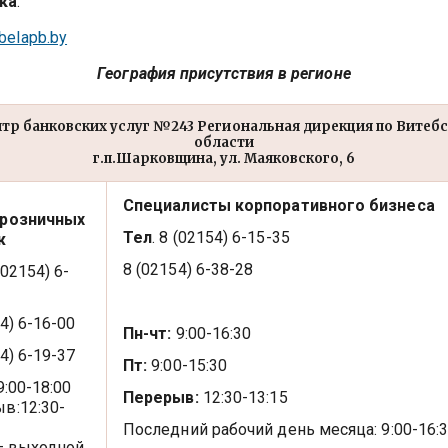
ка
:
belapb.by
География присутствия в регионе
тр банковских услуг №243 Региональная дирекция по Витеб
области
г.п.Шарковщина, ул. Маяковского, 6
Специалисты корпоративного бизнеса
 розничных
Тел
. 8 (02154) 6-15-35
ж
8 (02154) 6-38-28
 (02154) 6-
4) 6-16-00
Пн-чт:
9:00-16:30
4) 6-19-37
Пт:
9:00-15:30
9:00-18:00
Перерыв:
12:30-13:15
в:12:30-
Последний рабочий день месяца: 9:00-16:
 – выходной