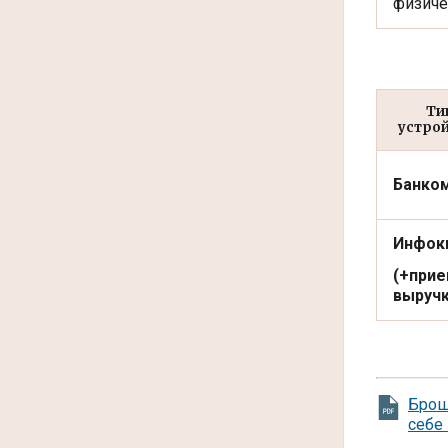
физиче
Ти
устро
Банко
Инфок
(+
при
выруч
Брош
себе 