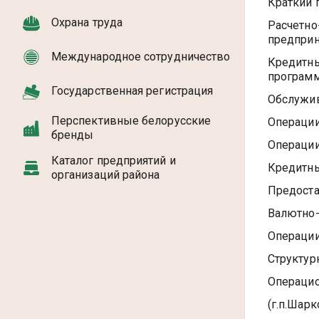
Краткий 
Охрана труда
Расчетно
предпри
Международное сотрудничество
Кредитны
программ
Государственная регистрация
Обслужив
Перспективные белорусские
Операции
бренды
Операции
Каталог предприятий и
Кредитны
организаций района
Предоста
Валютно
Операции
Структур
Операцио
(г.п.Шарк