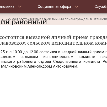
ономика
Социальная сфера
Служб
15 мая состоится выездной личный прием граждан в Станисл
ий районный
ный комитет
 состоится выездной личный прием гражда
лавовском сельском исполнительном ком
025 г. с 10.00 до 12.00 состоится выездной личный прием 
авовском сельском исполнительном комитете нач
инского районного отдела Следственного комитета Ре
 Малиновским Александром Антоновичем.