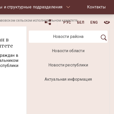
ы и структурные подразделения
Контакты
авовском сельском исполнительном комитете
РУС
БЕЛ
ENG
Новости района
н в
итете
Новости области
граждан в
альником
Новости республики
спублики
Актуальная информация